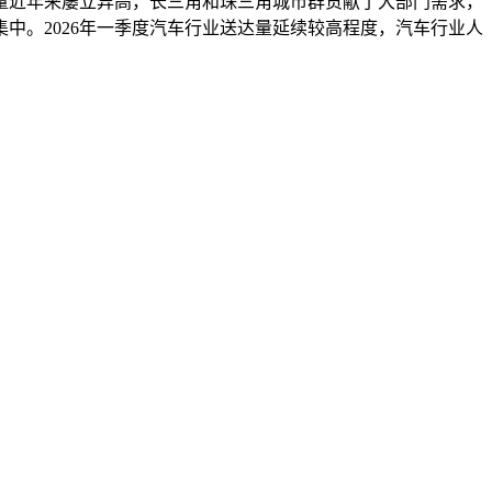
近年来屡立异高，长三角和珠三角城市群贡献了大部门需求，
中。2026年一季度汽车行业送达量延续较高程度，汽车行业人