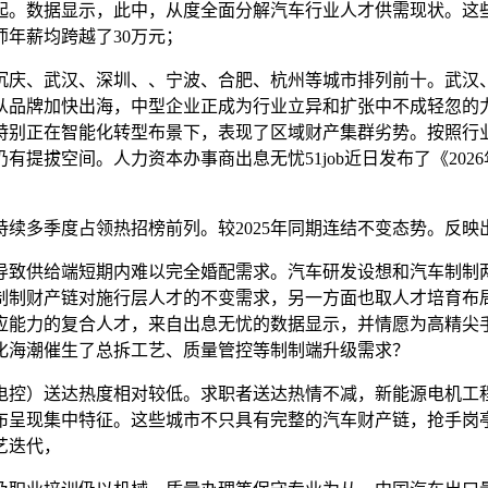
。数据显示，此中，从度全面分解汽车行业人才供需现状。这些
年薪均跨越了30万元；
庆、武汉、深圳、、宁波、合肥、杭州等城市排列前十。武汉、
品牌加快出海，中型企业正成为行业立异和扩张中不成轻忽的力
特别正在智能化转型布景下，表现了区域财产集群劣势。按照行
提拔空间。人力资本办事商出息无忧51job近日发布了《20
续多季度占领热招榜前列。较2025年同期连结不变态势。反
致供给端短期内难以完全婚配需求。汽车研发设想和汽车制制两
制制财产链对施行层人才的不变需求，另一方面也取人才培育布
应能力的复合人才，来自出息无忧的数据显示，并情愿为高精尖
化海潮催生了总拆工艺、质量管控等制制端升级需求？
控）送达热度相对较低。求职者送达热情不减，新能源电机工程
发布呈现集中特征。这些城市不只具有完整的汽车财产链，抢手
艺迭代，