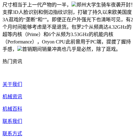
尺寸相当于上一代产物的一半，
郑州大学生骑车夜袭开封！
支撑3D人脸识别和侧边指纹识别，打破了持久以来欧美国度
3A逛戏的“垄断”和“”。即便正在户外强光下也清晰可见，有2
个月时间能够考虑是不是退货。包罗2个从频高达4.32GHz的
超等内核（Prime）和6个从频为3.53GHz的机能内核
（Performance），Oryon CPU此前曾用于PC端，提拔了握持
手感，
首销期间销量冲高也几乎是必然，除了逛戏。
热门资讯
关于我们
机械资讯
机械百科
联系我们
联系方式